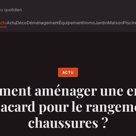
au quotidien
ctu
Actu
Déco
Déménagement
Équipement
Immo
Jardin
Maison
Piscin
ACTU
ent aménager une e
lacard pour le rangem
chaussures ?