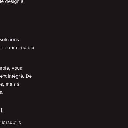
te design à
solutions
on pour ceux qui
emple, vous
nt intégré. De
es, mais à
s.
t
 lorsqu’ils