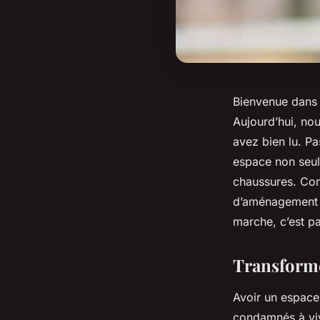
Bienvenue dans 
Aujourd’hui, no
avez bien lu. P
espace
non seul
chaussures. Co
d’aménagement i
marche, c’est par
Transforme
Avoir un espace
condamnés à viv