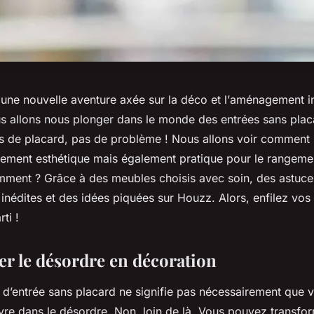
une nouvelle aventure axée sur la
déco
et l’
aménagement in
us allons nous plonger dans le monde des entrées sans plac
as de placard, pas de problème ! Nous allons voir comment 
ement esthétique mais également pratique pour le
rangeme
mment ? Grâce à des
meubles
choisis avec soin, des
astuce
nédites et des idées piquées sur
Houzz
. Alors, enfilez vo
ti !
r le désordre en décoration
 d’entrée sans placard ne signifie pas nécessairement que 
re dans le désordre. Non, loin de là. Vous pouvez transfo