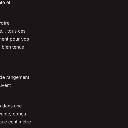
nte et
votre
rte… tous ces
ement pour vos
 bien tenue !
e de rangement
uvent
s dans une
euble, conçu
aque centimètre