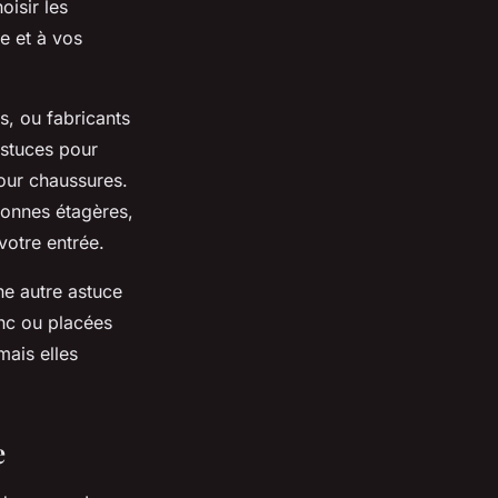
isir les
e et à vos
s, ou fabricants
astuces pour
our chaussures.
bonnes étagères,
votre entrée.
ne autre astuce
nc ou placées
mais elles
e