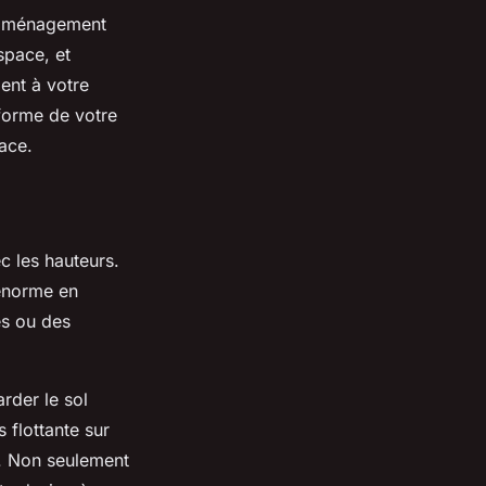
’aménagement
space, et
ent à votre
 forme de votre
cace.
c les hauteurs.
 énorme en
es ou des
rder le sol
 flottante sur
. Non seulement