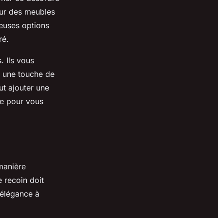
our des
meubles
euses options
ré.
. Ils vous
t une touche de
t ajouter une
le pour vous
 manière
e recoin doit
’élégance à