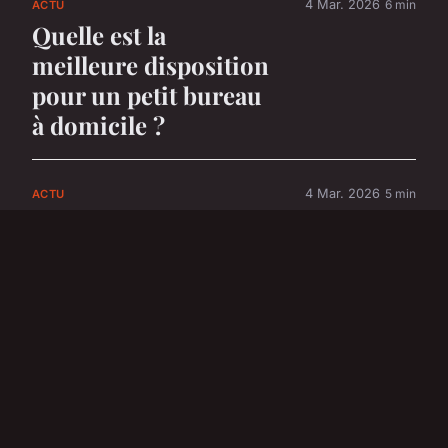
4 Mar. 2026
6 min
ACTU
Quelle est la
meilleure disposition
pour un petit bureau
à domicile ?
4 Mar. 2026
5 min
ACTU
Quels sont les outils
essentiels pour un
petit atelier de
bricolage à domicile
?
26 mai 2024
3 min
ACTU
Achat d'un salon de