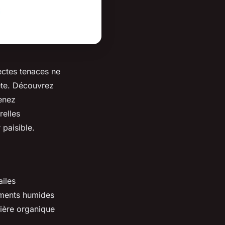
ectes tenaces ne
ête. Découvrez
renez
relles
 paisible.
ailes
ements humides
tière organique