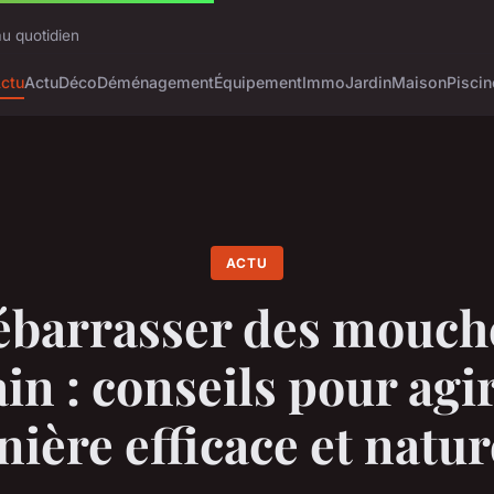
au quotidien
ctu
Actu
Déco
Déménagement
Équipement
Immo
Jardin
Maison
Piscin
ACTU
ébarrasser des mouch
in : conseils pour agi
ière efficace et natur