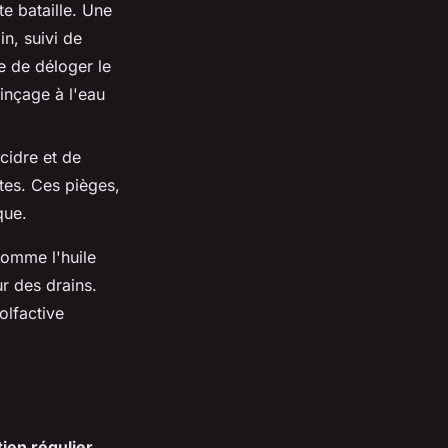
te bataille. Une
n, suivi de
e de déloger le
inçage à l'eau
cidre et de
ltes. Ces pièges,
que.
omme l'huile
r des drains.
olfactive
tien régulier