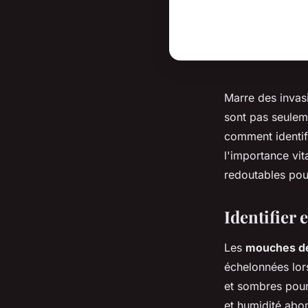
Marre des invas
sont pas seulem
comment identif
l'importance vit
redoutables pour
Identifier
Les
mouches de
échelonnées lor
et sombres pour
et humidité abo