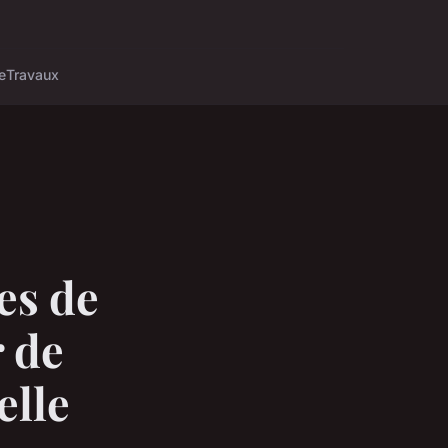
e
Travaux
es de
r de
elle