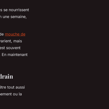
s se nourrissent
en une semaine,
 de
mouche de
varient, mais
 est souvent
. En maintenant
drain
tre tout aussi
nement ou la