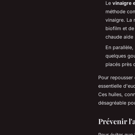
Le
vinaigre 
méthode cons
vinaigre. La
biofilm et d
chaude aide 
En parallèle
quelques gout
placés près 
Pour repousser c
essentielle d'e
Ces huiles, conn
désagréable po
Prévenir l
Pour éviter que