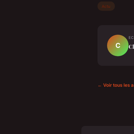
Actu
EC
C
C
← Voir tous les a