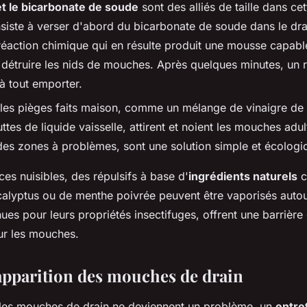
et le bicarbonate de soude
sont des alliés de taille dans cet
iste à verser d'abord du bicarbonate de soude dans le drai
 réaction chimique qui en résulte produit une mousse capabl
e détruire les nids de mouches. Après quelques minutes, un r
à tout emporter.
, les pièges faits maison, comme un mélange de vinaigre de 
tes de liquide vaisselle, attirent et noient les mouches adu
des zones à problèmes, sont une solution simple et écologi
es nuisibles, des répulsifs à base d'
ingrédients naturels
c
ucalyptus ou de menthe poivrée peuvent être vaporisés autou
ues pour leurs propriétés insectifuges, offrent une barrière 
ur les mouches.
'apparition des mouches de drain
 les mouches de drain ne deviennent un problème, un
entre