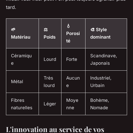
tard.
💧
🌱
⚖️
🎨 Style
Porosi
Matériau
Poids
dominant
té
Céramiqu
Scandinave,
Lourd
Forte
e
Japonais
Très
Aucun
Industriel,
Métal
lourd
e
Urbain
Fibres
Moye
Bohème,
Léger
naturelles
nne
Nomade
L'innovation au service de vos