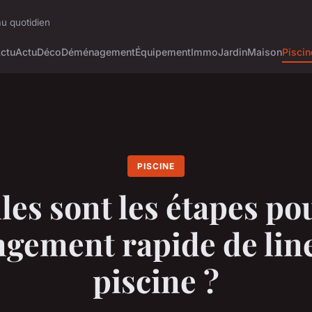
au quotidien
ctu
Actu
Déco
Déménagement
Équipement
Immo
Jardin
Maison
Piscin
PISCINE
les sont les étapes po
gement rapide de lin
piscine ?