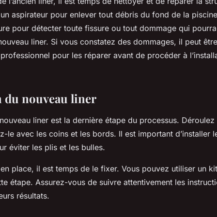
de l’ancien liner, il est temps de nettoyer et de réparer la str
z un aspirateur pour enlever tout débris du fond de la pisci
ture pour détecter toute fissure ou tout dommage qui pourrai
u nouveau liner. Si vous constatez des dommages, il peut êtr
 professionnel pour les réparer avant de procéder à l’install
n du nouveau liner
u nouveau liner est la dernière étape du processus. Déroulez l
z-le avec les coins et les bords. Il est important d’installer le
 éviter les plis et les bulles.
 en place, il est temps de le fixer. Vous pouvez utiliser un kit
tte étape. Assurez-vous de suivre attentivement les instruct
eurs résultats.