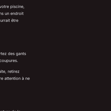
votre piscine,
ns un endroit
rrait être
ortez des gants
 coupures.
te, retirez
re attention à ne