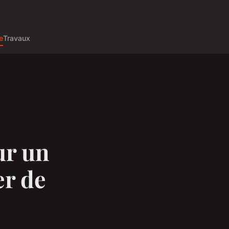
e
Travaux
ur un
er de