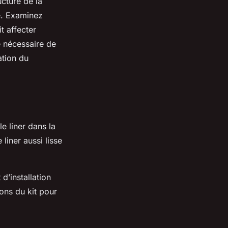
ucture de la
ne. Examinez
t affecter
e nécessaire de
ation du
e liner dans la
 liner aussi lisse
 d’installation
ions du kit pour