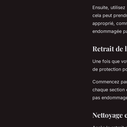
Ensuite, utilise
cela peut prend
approprié, comm
endommagée par
Retrait de 
Une fois que vot
de protection po
Commencez par c
chaque section e
pas endommager l
Nettoyage 