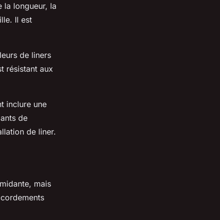
 la longueur, la
le. Il est
leurs de liners
t résistant aux
t inclure une
gants de
llation de liner.
imidante, mais
accordements