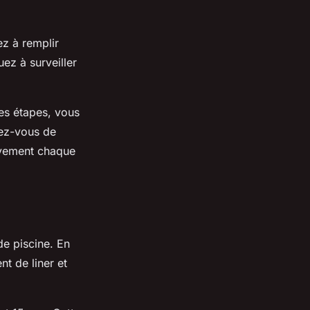
ez à remplir
ez à surveiller
ces étapes, vous
rez-vous de
tivement chaque
de piscine. En
t de liner et